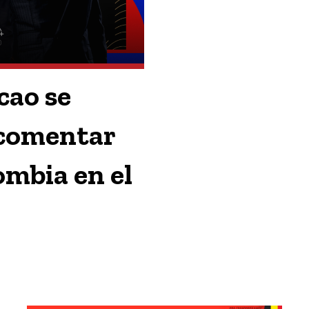
lcao se
 comentar
ombia en el