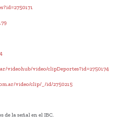
es?id=2750171
179
4
m.ar/videohub/video/clipDeportes?id=2750174
om.ar/video/clip/_/id/2750215
 de la señal en el IBC.