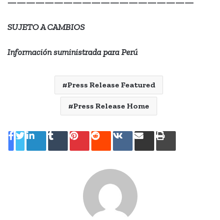
————————————————————
SUJETO A CAMBIOS
Información suministrada para Perú
Press Release Featured
Press Release Home
LinkedIn
Tumblr
Pinterest
Reddit
VKontakte
Compartir
Imprimir
por
correo
electrónico