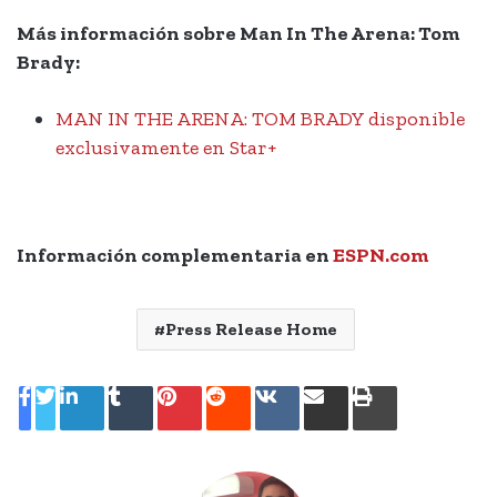
Más información sobre Man In The Arena: Tom
Brady:
MAN IN THE ARENA: TOM BRADY disponible
exclusivamente en Star+
Información complementaria en
ESPN.com
Press Release Home
LinkedIn
Tumblr
Pinterest
Reddit
VKontakte
Compartir
Imprimir
por
correo
electrónico