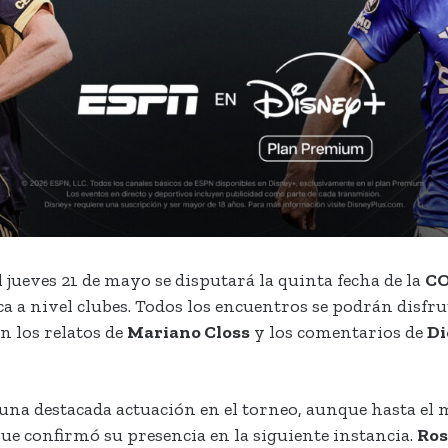
 jueves 21 de mayo se disputará la quinta fecha de la
CO
 a nivel clubes. Todos los encuentros se podrán disfr
n los relatos de
Mariano Closs
y los comentarios de
Di
na destacada actuación en el torneo, aunque hasta el 
que confirmó su presencia en la siguiente instancia.
Ros