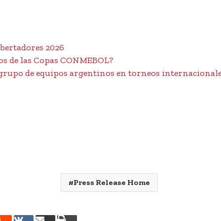
bertadores 2026
upos de las Copas CONMEBOL?
 grupo de equipos argentinos en torneos internacional
Press Release Home
rest
Reddit
VKontakte
Compartir
Imprimir