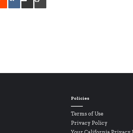
por
correo
electrónico
Policies
Terms of Use
Privacy Policy
Your California Privacy 