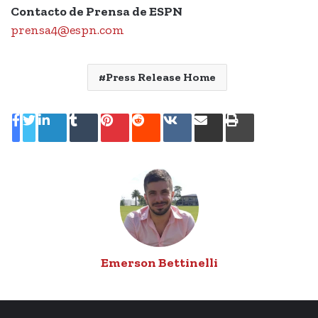
Contacto de Prensa de ESPN
prensa4@espn.com
Press Release Home
LinkedIn
Tumblr
Pinterest
Reddit
VKontakte
Compartir
Imprimir
por
correo
electrónico
Emerson Bettinelli