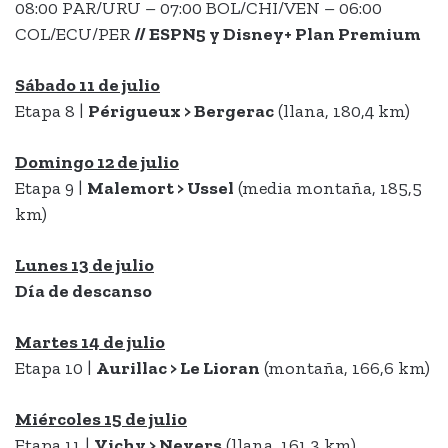
08:00 PAR/URU – 07:00 BOL/CHI/VEN – 06:00
COL/ECU/PER
// ESPN5 y
Disney+ Plan Premium
Sábado 11 de julio
Etapa 8 |
Périgueux > Bergerac
(llana, 180,4 km)
Domingo 12 de julio
Etapa 9 |
Malemort > Ussel
(media montaña, 185,5
km)
Lunes 13 de julio
Día de descanso
Martes 14 de julio
Etapa 10 |
Aurillac > Le Lioran
(montaña, 166,6 km)
Miércoles 15 de julio
Etapa 11 |
Vichy > Nevers
(llana, 161,3 km)